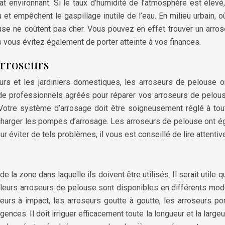
t environnant. Si le taux d’humidité de l’atmosphère est élevé,
et empêchent le gaspillage inutile de l’eau. En milieu urbain, o
use ne coûtent pas cher. Vous pouvez en effet trouver un arros
vous évitez également de porter atteinte à vos finances.
arroseurs
teurs et les jardiniers domestiques, les arroseurs de pelous
de professionnels agréés pour réparer vos arroseurs de pelous
. Votre système d’arrosage doit être soigneusement réglé à tou
harger les pompes d’arrosage. Les arroseurs de pelouse ont éga
 éviter de tels problèmes, il vous est conseillé de lire attentiv
 la zone dans laquelle ils doivent être utilisés. Il serait utile 
illeurs arroseurs de pelouse sont disponibles en différents modèl
rs à impact, les arroseurs goutte à goutte, les arroseurs porta
ces. Il doit irriguer efficacement toute la longueur et la largeur 