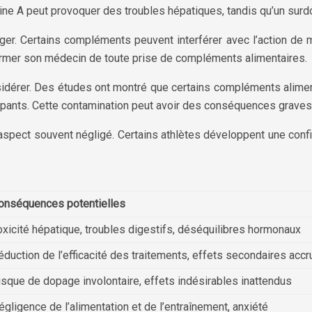
mine A peut provoquer des troubles hépatiques, tandis qu’un s
r. Certains compléments peuvent interférer avec l’action de m
nformer son médecin de toute prise de compléments alimentaires.
idérer. Des études ont montré que certains compléments alimen
nts. Cette contamination peut avoir des conséquences graves sur
pect souvent négligé. Certains athlètes développent une confi
onséquences potentielles
oxicité hépatique, troubles digestifs, déséquilibres hormonaux
éduction de l’efficacité des traitements, effets secondaires accr
isque de dopage involontaire, effets indésirables inattendus
égligence de l’alimentation et de l’entraînement, anxiété